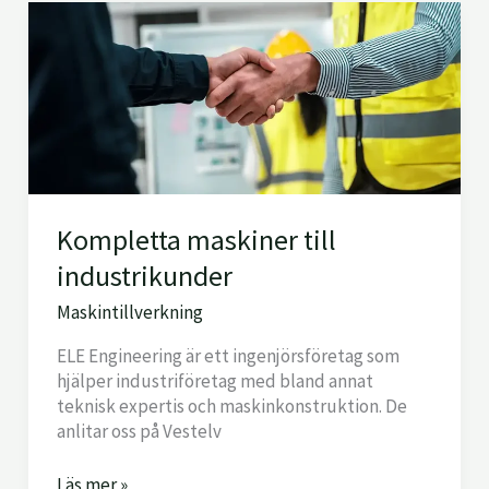
Kompletta
maskiner
till
industrikunder
Kompletta maskiner till
industrikunder
Maskintillverkning
ELE Engineering är ett ingenjörsföretag som
hjälper industriföretag med bland annat
teknisk expertis och maskinkonstruktion. De
anlitar oss på Vestelv
Läs mer »