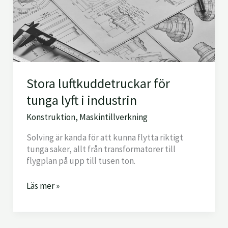
tunga
lyft
i
industrin
Stora luftkuddetruckar för
tunga lyft i industrin
Konstruktion
,
Maskintillverkning
Solving är kända för att kunna flytta riktigt
tunga saker, allt från transformatorer till
flygplan på upp till tusen ton.
Läs mer »