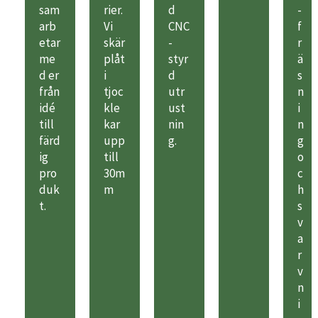
sam
rier.
d
-
arb
Vi
CNC
f
etar
skär
-
r
me
plåt
styr
ä
d er
i
d
s
från
tjoc
utr
n
idé
kle
ust
i
till
kar
nin
n
färd
upp
g.
g
ig
till
o
pro
30m
c
duk
m
h
t.
s
v
a
r
v
n
i