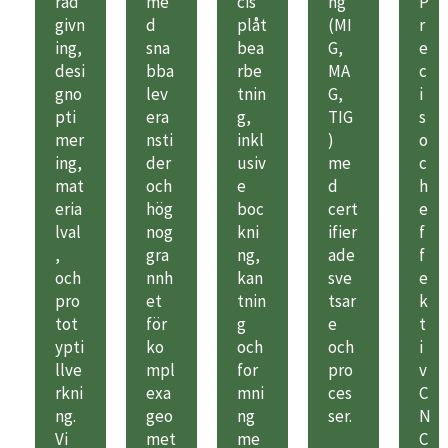
råd
me
cis
ng
P
givn
d
plåt
(MI
r
ing,
sna
bea
G,
e
desi
bba
rbe
MA
c
gno
lev
tnin
G,
i
pti
era
g,
TIG
s
mer
nsti
inkl
)
o
ing,
der
usiv
me
c
mat
och
e
d
h
eria
hög
boc
cert
e
lval
nog
kni
ifier
f
,
gra
ng,
ade
f
och
nnh
kan
sve
e
pro
et
tnin
tsar
k
tot
för
g
e
t
ypti
ko
och
och
i
llve
mpl
for
pro
v
rkni
exa
mni
ces
C
ng.
geo
ng
ser.
N
Vi
met
me
C