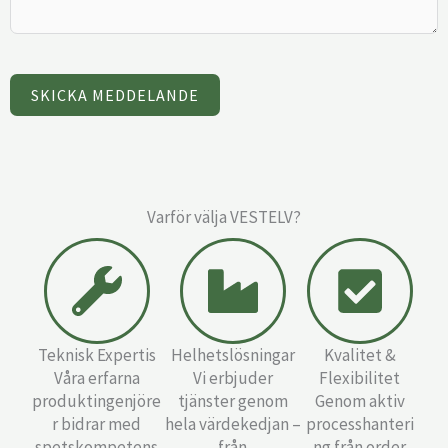
SKICKA MEDDELANDE
Varför välja VESTELV?
Teknisk Expertis
Helhetslösningar
Kvalitet &
Våra erfarna
Vi erbjuder
Flexibilitet
produktingenjöre
tjänster genom
Genom aktiv
r bidrar med
hela värdekedjan –
processhanteri
spetskompetens
från
ng från order