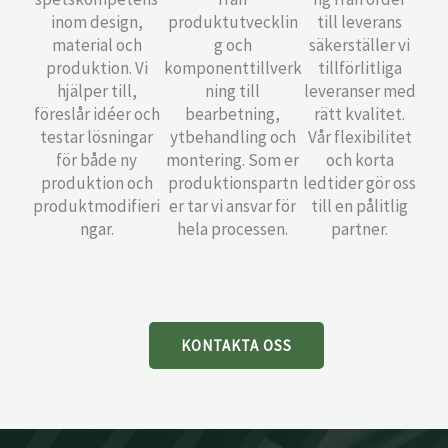
inom design,
produktutvecklin
till leverans
material och
g och
säkerställer vi
produktion. Vi
komponenttillverk
tillförlitliga
hjälper till,
ning till
leveranser med
föreslår idéer och
bearbetning,
rätt kvalitet.
testar lösningar
ytbehandling och
Vår flexibilitet
för både ny
montering. Som er
och korta
produktion och
produktionspartn
ledtider gör oss
produktmodifieri
er tar vi ansvar för
till en pålitlig
ngar.
hela processen.
partner.
KONTAKTA OSS