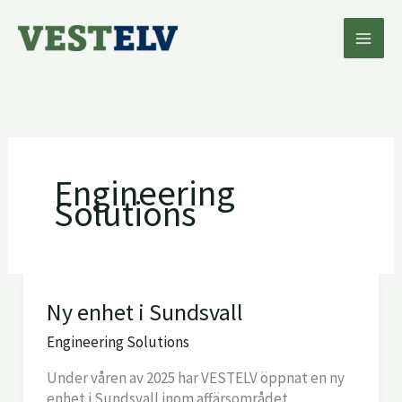
Hoppa
till
innehåll
Engineering
Solutions
Ny
Ny enhet i Sundsvall
enhet
Engineering Solutions
i
Sundsvall
Under våren av 2025 har VESTELV öppnat en ny
enhet i Sundsvall inom affärsområdet