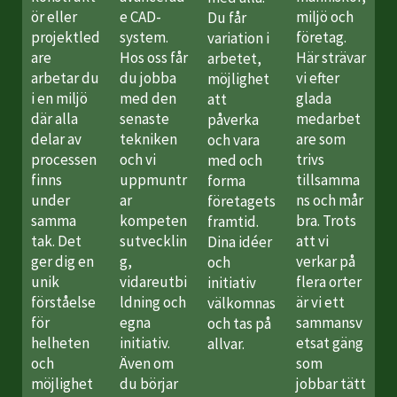
ör eller
e CAD-
miljö och
Du får
projektled
system.
företag.
variation i
are
Hos oss får
Här strävar
arbetet,
arbetar du
du jobba
vi efter
möjlighet
i en miljö
med den
glada
att
där alla
senaste
medarbet
påverka
delar av
tekniken
are som
och vara
processen
och vi
trivs
med och
finns
uppmuntr
tillsamma
forma
under
ar
ns och mår
företagets
samma
kompeten
bra. Trots
framtid.
tak. Det
sutvecklin
att vi
Dina idéer
ger dig en
g,
verkar på
och
unik
vidareutbi
flera orter
initiativ
förståelse
ldning och
är vi ett
välkomnas
för
egna
sammansv
och tas på
helheten
initiativ.
etsat gäng
allvar.
och
Även om
som
möjlighet
du börjar
jobbar tätt