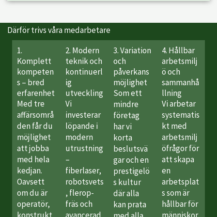
Därför trivs våra medarbetare
1.
2. Modern
3. Variation
4. Hållbar
Komplett
teknik och
och
arbetsmilj
kompeten
kontinuerl
påverkans
ö och
s – bred
ig
möjlighet
sammanhå
erfarenhet
utveckling
Som ett
llning
Med tre
Vi
Vi arbetar
mindre
affärsområ
investerar
systematis
företag
den får du
löpande i
kt med
har vi
möjlighet
modern
arbetsmilj
korta
att jobba
utrustning
öfrågor för
beslutsvä
med hela
–
att skapa
gar och en
kedjan.
fiberlaser,
en
prestigelö
Oavsett
robotsvets
arbetsplat
s kultur
om du är
, flerop-
s som är
där alla
operatör,
fräs och
hållbar för
kan prata
konstrukt
avancerad
människor,
med alla.