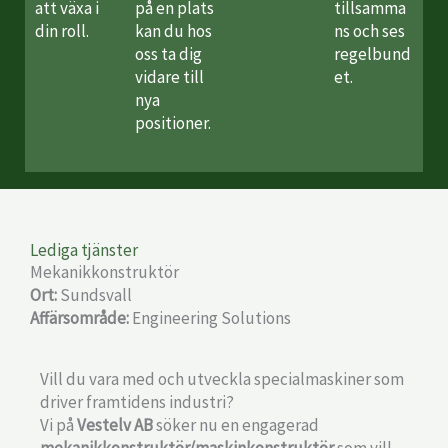
att växa i
på en plats
tillsamma
din roll.
kan du hos
ns och ses
oss ta dig
regelbund
vidare till
et.
nya
positioner.
Lediga tjänster
Mekanikkonstruktör
Ort:
Sundsvall
Affärsområde:
Engineering Solutions
Vill du vara med och utveckla specialmaskiner som
driver framtidens industri?
Vi på
Vestelv AB
söker nu en engagerad
mekanikkonstruktör/maskinkonstruktör
som vill