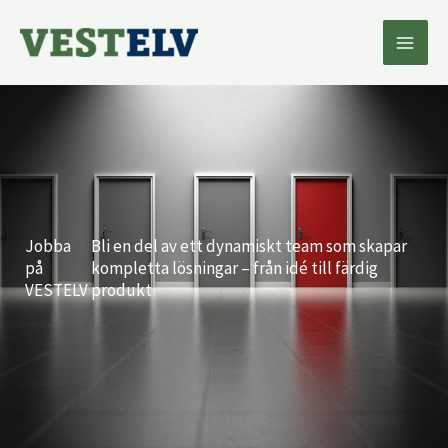
Hoppa
till
innehåll
Jobba
Bli en del av ett dynamiskt team som skapar
på
kompletta lösningar – från idé till färdig
VESTELV
produkt