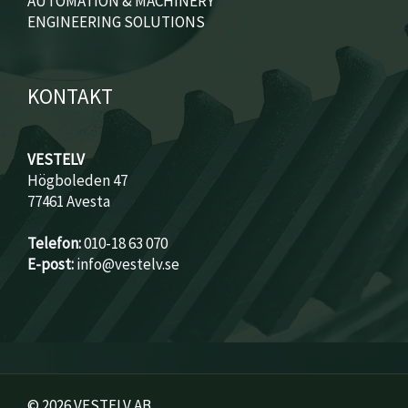
AUTOMATION & MACHINERY
ENGINEERING SOLUTIONS
KONTAKT
VESTELV
Högboleden 47
77461 Avesta
Telefon:
010-18 63 070
E-post:
info@vestelv.se
© 2026 VESTELV AB